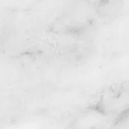
é et privilégié
.
es matières et les coupes à
e morphologie, détermineront le
sation de votre projet, fixeront
ez-vous pour vos essayages (3
ir afin de garantir la réussite
t établiront un devis.
be de soirée unique, nos prix
 (matières premières non
on d'une robe de mariée unique
 compter au minimum 1300€
mprises). N'hésitez pas à nous
issions déterminer ensemble un