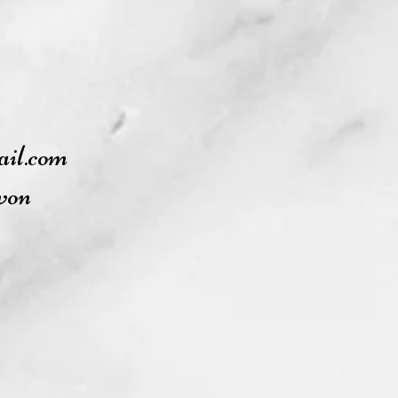
r votre projet.
ure, couleurs, coupe, taille,
tout les pouvoirs pour sublimer
orphologie !
ail.com
evon