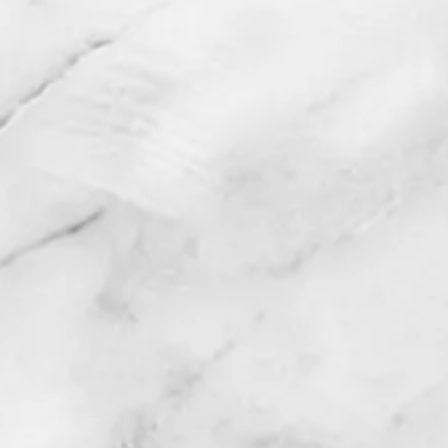
personnalis
Nous verrons ensemble l
choisir en fonction de votr
temps nécessaire à la réali
ensemble de nouveaux rend
ou 4 essayages sont à prévo
de votre tenue) e
Pour la création d'une ro
sont à partir de 300€
comprises). Pour la créati
et sur mesure il faut
(matières premières non co
contacter afin que nous pu