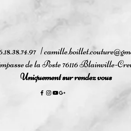
budget pou
Chez Camille Boillet Cout
forme, c'est vous qui avez 
votre m
6.18.38.74.97 |
camille.boillet.couture@gm
 impasse de la Poste 76116 Blainville-Cr
Uniquement sur rendez vous
Formulaire de contact