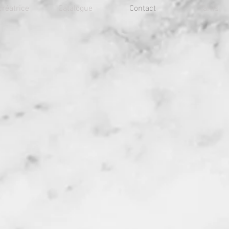
créatrice
Catalogue
Contact
Tarifs
Afin de mieux comprendre 
notre
créatrice
vous reço
cœur de la campagne norma
village de Blainville-C
création et vos essayages
obligatoire
afin de vous