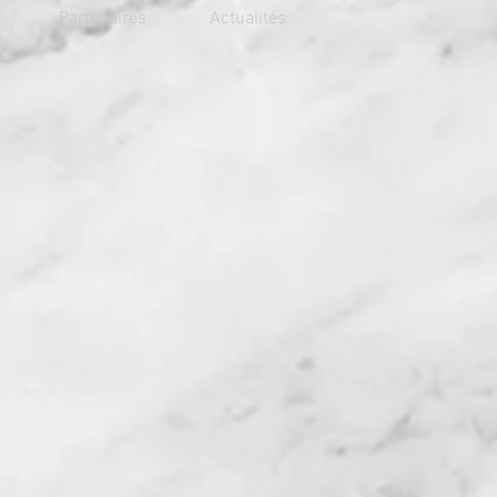
Partenaires
Actualités
votre souhait de réalisation,
it, dans son atelier niché au
nde, à son domicile, dans le
revon. Pour vos rendez-vous
,
la prise de rendez-vous est
 garantir un accueil
100%