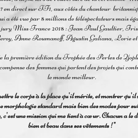
7 en direct sur TF1, aux côtés du chanteur britanni
i a été vue par 8 millions de téléspectateurs mais ég
x jury Miss France 2018 : Jean Paul Gaultier, Iri
oy, Anne Roumanoff, Agustin Galiana, Lorie et 
e la première édition du Trophée des Perles de Yopl
écompense des femmes qui portent des projets qui cont
le monde meilleur.
ttre le corps à la place qu'il mérite, et montrer qu'il
 morphologie standard mais bien des modes pour sub
 c'est une mission qui me tient à cœur. Chacun a le dr
bien et beau dans ses vêtements !"