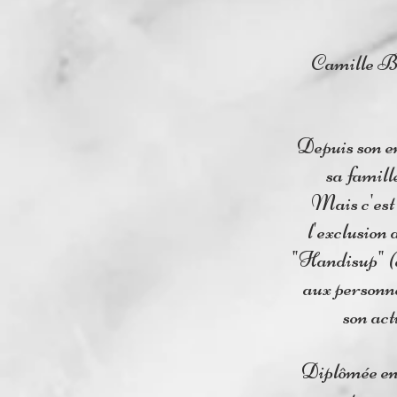
Camille Boi
Depuis son en
sa famill
Mais c'est 
l'exclusion 
"Handisup" (as
aux personne
son act
Diplômée en 