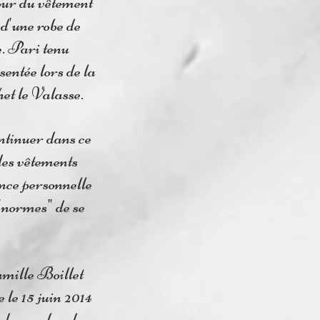
tour du vêtement
d'une robe de
e. Pari tenu
sentée lors de la
et le Valasse.
ontinuer dans ce
des vêtements
ence personnelle
"normes" de se
amille Boillet
 le 15 juin 2014
 deux robes de