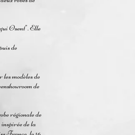
qui Osent". Elle
uis de
r les modèles de
Greenshowroom de
robe régionale de
nspirée de la
ss France, le 16