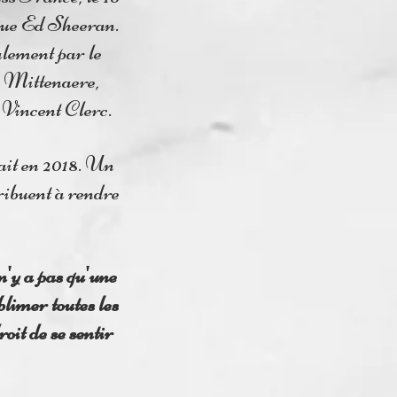
que Ed Sheeran.
alement par le
s Mittenaere,
Vincent Clerc.
ait en 2018. Un
ribuent à rendre
 n'y a pas qu'une
limer toutes les
oit de se sentir