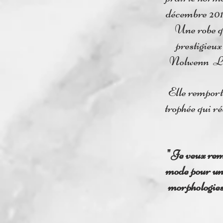
décembre 201
Une robe qu
prestigieu
Nolwenn Ler
Elle remport
trophée qui r
"Je veux reme
mode pour une
morphologies,