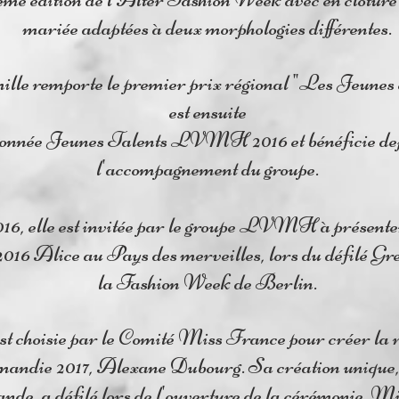
mariée adaptées à deux morphologies différentes.
lle remporte le premier prix régional "Les Jeunes 
est ensuite
onnée Jeunes Talents LVMH 2016 et bénéficie dep
l'accompagnement du groupe.
16, elle est invitée par le groupe LVMH à présente
 2016 Alice au Pays des merveilles, lors du défilé 
la Fashion Week de Berlin.
est choisie par le Comité Miss France pour créer la 
ndie 2017, Alexane Dubourg. Sa création unique, i
nde, a défilé lors de l'ouverture de la cérémonie Mi