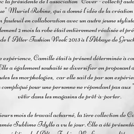
c la présidente de l'association "Cover - collectif au
e" Muriel Robine, qui a donné l'idée de la création 
 fauteuil en collaboration avec un autre jeune stylist
ement 2 mois la robe était entièrement réalisée et pré
n de l' Alter Fashion Week 2013 à l'Abbaye de Gruch
te expérience, Camille était à présent déterminée à c
lle a également souhaité se diversifier en proposant 
utes les morphologies, car elle sait de par son expéri
rès compliqué pour une personne ne répondant pas aux 
vêtir dans les magasins de prêt-à-porter.
eurs mois de travail acharné, la 1ère collection de C
ée Sublime Idylle a vu le jour. Elle a été présentée
2ème édition de l'Alter Fashion Week avec en clôture