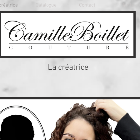
créatrice
Catalogue
Contact
Tarifs
La créatrice