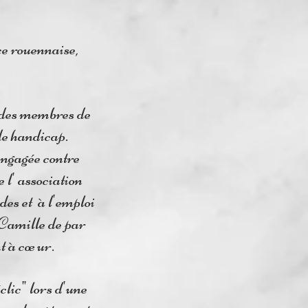
ce rouennaise,
t des membres de
de handicap.
engagée contre
 l' association
des et à l'emploi
 Camille de par
nt à cœur.
lic" lors d'une