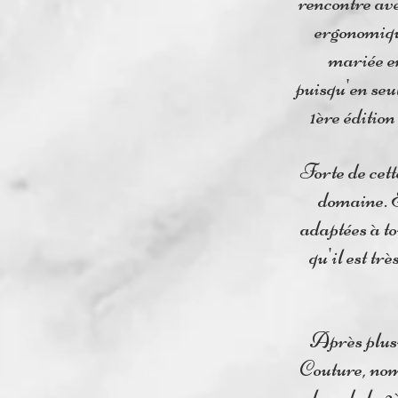
rencontre ave
ergonomiqu
mariée en
puisqu'en seul
1ère éditio
Forte de cet
domaine. E
adaptées à to
qu'il est t
Après plusi
Couture, nomm
lors de la 