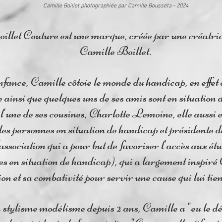
Camille Boillet photographiée par Camille Bousséta - 2024
llet Couture est une marque, créée par une créatri
Camille Boillet.
fance, Camille côtoie le monde du handicap, en effe
e ainsi que quelques uns de ses amis sont en situation 
l'une de ses cousines, Charlotte Lemoine, elle aussi 
des personnes en situation de handicap et présidente de
sociation qui a pour but de favoriser l'accès aux étu
s en situation de handicap), qui a largement inspiré
ion et sa combativité pour servir une cause qui lui tie
stylisme modélisme depuis 2 ans, Camille a "eu le déc