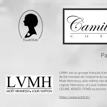
Accueil
La marque
La créatrice
Catalogue
Pa
LVMH est un groupe français d'ent
de file mondial de l'industrie du 
Moët Hennessy, elle-même née de 
cognac Hennessy, et Louis Vuitt
CELINE, KENZO, FENDI ou encore G
https://www.lvmh.fr/